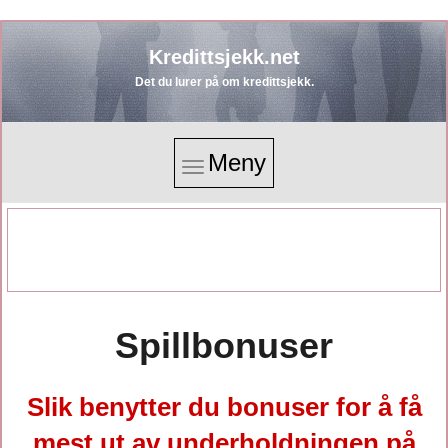
Kredittsjekk.net
Det du lurer på om kredittsjekk.
Meny
Spillbonuser
Slik benytter du bonuser for å få
mest ut av underholdningen på