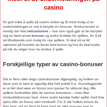
casino
En god måte å spille på casino online og få mest mulig ut av
underholdningen er ved å benytte en bonuser. Konkurransen er
nemlig stor
hos nettcasinoene
– noe som også gjør at de benytter
seg av blant annet
bonuser
og andre fordeler for spillere, for å bli
så tiltrekkende som mulig for nye spillere. Vi skal nå se litt
nærmere på hvordan du finner best bonus og hva du skal huske
på når du velger hvor du ønsker å spille.
Forskjellige typer av casino-bonuser
Det er flere ulike slags casinobonuser tilgjengelig, og hvilken av
disse som er best er egentlig ikke helt enkelt å si. Grunnleggende
er at det skal være en bonus som passer for akkurat deg. Alle
spillere foretrekker ikke de samme bonusene – noen liker
innskuddsbonuser best, mens andre kanskje heller spiller med free
spins eller en bonus uten innskudd. For å vite hvilken bonus du
liker best, må du først bli kjent med de ulike bonuser som er