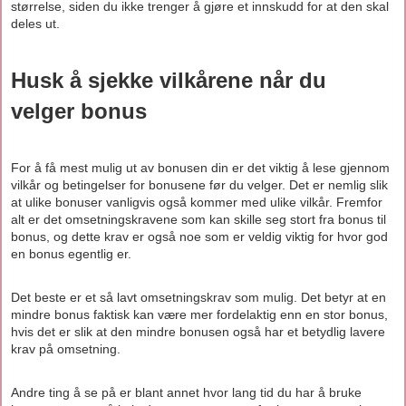
størrelse, siden du ikke trenger å gjøre et innskudd for at den skal
deles ut.
Husk å sjekke vilkårene når du
velger bonus
For å få mest mulig ut av bonusen din er det viktig å lese gjennom
vilkår og betingelser for bonusene før du velger. Det er nemlig slik
at ulike bonuser vanligvis også kommer med ulike vilkår. Fremfor
alt er det omsetningskravene som kan skille seg stort fra bonus til
bonus, og dette krav er også noe som er veldig viktig for hvor god
en bonus egentlig er.
Det beste er et så lavt omsetningskrav som mulig. Det betyr at en
mindre bonus faktisk kan være mer fordelaktig enn en stor bonus,
hvis det er slik at den mindre bonusen også har et betydlig lavere
krav på omsetning.
Andre ting å se på er blant annet hvor lang tid du har å bruke